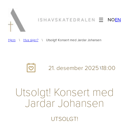
Hopp
til
NO
EN
innhold
Hjem
\
Hva skjer?
\
Utsolgt! Konsert med Jardar Johansen
21. desember 2025
18:00
\
Utsolgt! Konsert med
Jardar Johansen
UTSOLGT!