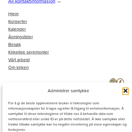
All kontaktinformasjon
→
Hjem
Konserter
Kalender
Åpningstider
Besøk
Kirkelige seremonier
Vårt arbeid
Om kirken
Instagram
Facebook
Administrer samtykke
For å gi de beste opplevelsene bruker vi teknologier som
informasjonskapsler for å lagre og/eller få tilgang til enhetsinformasjon. Å
samtykke til disse teknologiene vil tillate oss å behandle data som
nettleseratferd eller unike ID-er på dette nettstedet. Å ikke samtykke eller
trekke tilbake samtykke kan ha negativ innvirkning på visse egenskaper og
funksjoner.