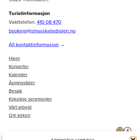
Turistinformasjon
Vakttelefon:
410 08 470
booking@ishavskatedralen.no
All kontaktinformasjon
→
Hjem
Konserter
Kalender
Åpningstider
Besøk
Kirkelige seremonier
Vårt arbeid
Om kirken
Instagram
Facebook