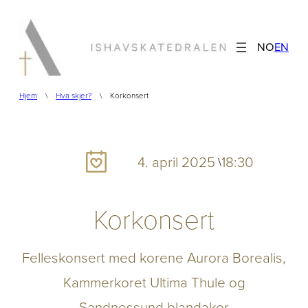
Hopp
til
NO
EN
innhold
Hjem
\
Hva skjer?
\
Korkonsert
4. april 2025
18:30
\
Korkonsert
Felleskonsert med korene Aurora Borealis,
Kammerkoret Ultima Thule og
Sandnessund blandakor