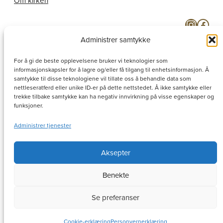
Om kirken
Instagram
Facebook
Administrer samtykke
For å gi de beste opplevelsene bruker vi teknologier som
informasjonskapsler for å lagre og/eller få tilgang til enhetsinformasjon. Å
samtykke til disse teknologiene vil tillate oss å behandle data som
nettleseratferd eller unike ID-er på dette nettstedet. Å ikke samtykke eller
trekke tilbake samtykke kan ha negativ innvirkning på visse egenskaper og
funksjoner.
Administrer tjenester
Aksepter
Benekte
–
Se preferanser
Ishavskatedralen 2025
Nettside bygd og ivaretatt av
Cookie-erklæring
Personvernerklæring