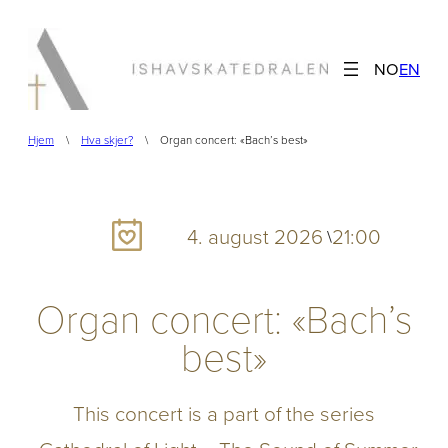
Hopp
til
NO
EN
innhold
Hjem
\
Hva skjer?
\
Organ concert: «Bach’s best»
4. august 2026
21:00
\
Organ concert: «Bach’s
best»
This concert is a part of the series